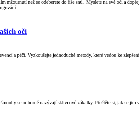
dním mžournutí než se odeberete do říše snů. Myslete na své oči a dopře
ungování.
ašich očí
revencí a péči. Vyzkoušejte jednoduché metody, které vedou ke zlepšen
 šmouhy se odborně nazývají sklivcové zákalky. Přečtěte si, jak se jim 