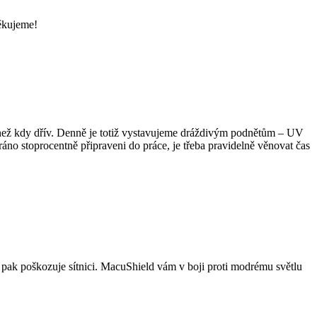
děkujeme!
c než kdy dřív. Denně je totiž vystavujeme dráždivým podnětům – UV
áno stoprocentně připraveni do práce, je třeba pravidelně věnovat čas
 pak poškozuje sítnici. MacuShield vám v boji proti modrému světlu