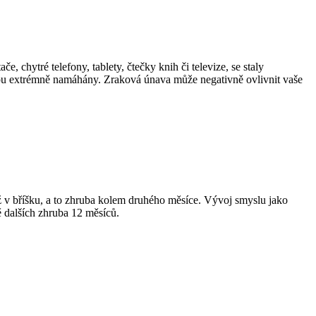
e, chytré telefony, tablety, čtečky knih či televize, se staly
 jsou extrémně namáhány. Zraková únava může negativně ovlivnit vaše
ž v bříšku, a to zhruba kolem druhého měsíce. Vývoj smyslu jako
tě dalších zhruba 12 měsíců.