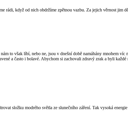
me rádi, když od nich obdržíme zpětnou vazbu. Za jejich věrnost jim 
ť se nám to však líbí, nebo ne, jsou v dnešní době namáhány mnohem ví
vené a často i bolavé. Abychom si zachovali zdravý zrak a byli každé r
trovat složku modrého světla ze slunečního záření. Tak vysoká energie