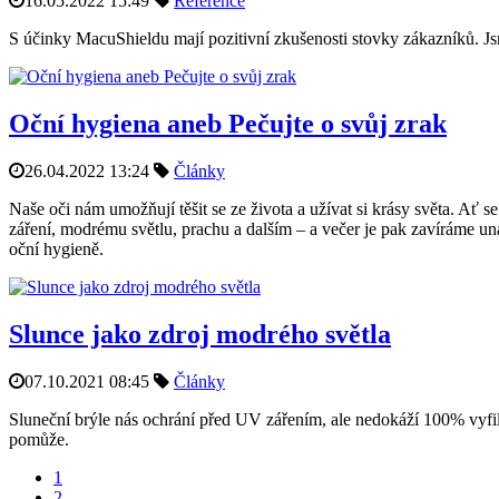
16.05.2022 15:49
Reference
S účinky MacuShieldu mají pozitivní zkušenosti stovky zákazníků. Js
Oční hygiena aneb Pečujte o svůj zrak
26.04.2022 13:24
Články
Naše oči nám umožňují těšit se ze života a užívat si krásy světa. A
záření, modrému světlu, prachu a dalším – a večer je pak zavíráme una
oční hygieně.
Slunce jako zdroj modrého světla
07.10.2021 08:45
Články
Sluneční brýle nás ochrání před UV zářením, ale nedokáží 100% vyfil
pomůže.
1
2