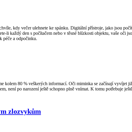
hvíle, kdy večer ulehnete ke spánku. Digitální přístroje, jako jsou počítač
jete-li každý den s počítačem nebo v těsné blízkosti objektu, vaše oči
tek péče a odpočinku.
e kolem 80 % veškerých informací. Oči miminka se začínají vyvíjet ji
em, není po narození ještě schopno plně vnímat. K tomu potřebuje ješ
stým zlozvykům