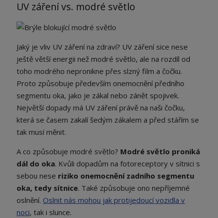
UV záření vs. modré světlo
Jaký je vliv UV záření na zdraví? UV záření sice nese
ještě větší energii než modré světlo, ale na rozdíl od
toho modrého nepronikne přes slzný film a čočku.
Proto způsobuje především onemocnění předního
segmentu oka, jako je zákal nebo zánět spojivek.
Největší dopady má UV záření právě na naši čočku,
která se časem zakalí šedým zákalem a před stářím se
tak musí měnit.
A co způsobuje modré světlo?
Modré světlo proniká
dál do oka
. Kvůli dopadům na fotoreceptory v sítnici s
sebou nese
riziko onemocnění zadního segmentu
oka, tedy sítnice
. Také způsobuje ono nepříjemné
oslnění.
Oslnit nás mohou jak protijedoucí vozidla v
noci
, tak i slunce.