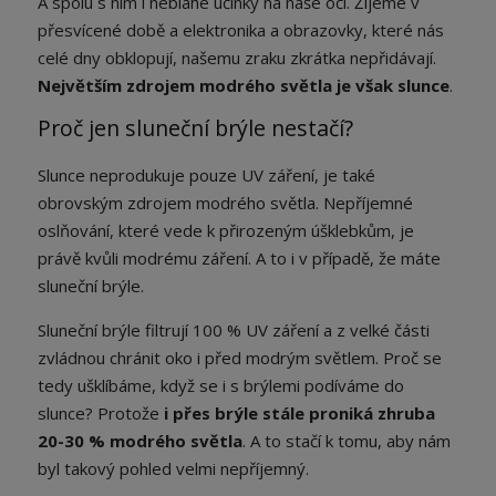
A spolu s ním i neblahé účinky na naše oči. Žijeme v
přesvícené době a elektronika a obrazovky, které nás
celé dny obklopují, našemu zraku zkrátka nepřidávají.
Největším zdrojem modrého světla je však slunce
.
Proč jen sluneční brýle nestačí?
Slunce neprodukuje pouze UV záření, je také
obrovským zdrojem modrého světla. Nepříjemné
oslňování, které vede k přirozeným úšklebkům, je
právě kvůli modrému záření. A to i v případě, že máte
sluneční brýle.
Sluneční brýle filtrují 100 % UV záření a z velké části
zvládnou chránit oko i před modrým světlem. Proč se
tedy ušklíbáme, když se i s brýlemi podíváme do
slunce? Protože
i přes brýle stále proniká zhruba
20-30 % modrého světla
. A to stačí k tomu, aby nám
byl takový pohled velmi nepříjemný.