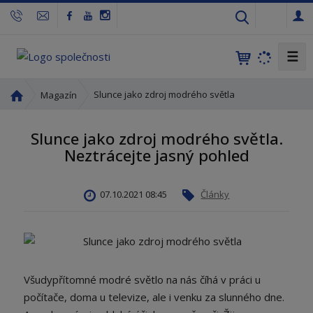
c
z
☰
Ú
Slunce jako zdroj modrého světla
Magazín
v
o
Slunce jako zdroj modrého světla.
d
Neztrácejte jasný pohled
n
í
s
07.10.2021 08:45
Články
t
r
a
n
a
Všudypřítomné modré světlo na nás číhá v práci u
počítače, doma u televize, ale i venku za slunného dne.