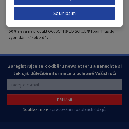
Koupit
t
i
t
m
t
p
n
m
Souhlasím
o
SKLADEM
o
n
ž
o
č
s
ž
e
50% sleva na produkt OCuSOFT® LID SCRUB® Foam Plus do
t
s
t
vyprodání zásob z dův...
v
t
í
v
í
Zaregistrujte se k odběru newsletteru a nenechte si
tak ujít důležité informace o ochraně Vašich očí
Přihlásit
Souhlasím se
zpracováním osobních údajů
.