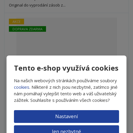
t
s
t
Original do vyprodání zásob z...
v
t
í
v
í
AKCE
DOPRAVA ZDARMA
Tento e-shop využívá cookies
Na našich webových stránkách používáme soubory
cookies
. Některé z nich jsou nezbytné, zatímco jiné
OCuSOFT® LID SCRUB® Foam Plus - zkrácená expirace
nám pomáhají vylepšit tento web a váš uživatelský
zážitek. Souhlasíte s používáním všech cookies?
S
N
Z
Ks
n
a
m
Nastavení
í
v
ě
299 Kč
ž
ý
n
i
š
Jen nezbytné
i