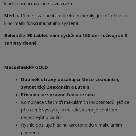
k udržení normálního stavu zraku.
Měď
patří mezi základní a důležité minerály, jelikož přispívá
k normální funkci imunitního systému.
Balení 5 x 90 tablet vám vydrží na 150 dní - užívají se 3
tablety denně
MacuShield® GOLD
Doplněk stravy obsahující Mezo-zeaxantin,
syntetický Zeaxantin a Lutein
Přispívá ke správné funkci zraku
Kombinace všech tří makulárních karotenoidů, jež se
přirozeně vyskytují v makule, která je centrem
nejostřejšího vidění
Rychle posiluje hladinu karotenoidů v makulárním
pigmentu