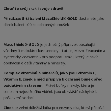
o
n
S
ž
o
č
Chraňte svůj zrak i svoje zdraví!
s
ž
e
t
s
t
Při nákupu
5-ti balení
MacuShield® GOLD
dostanete jako
v
t
dárek balení 100 ks ochranných roušek.
í
v
í
MacuShield® GOLD
je jedinečný přípravek obsahující
všechny 3 makulární karotenoidy - Lutein, Mezo-Zeaxantin a
syntetický Zeaxantin - pro podporu zraku, který je navíc
obohacen o další vitamíny a minerály.
Komplex vitamínů a minerálů, jako jsou Vitamín C,
Vitamín E, zinek a měď přispívá k ochraně buněk před
oxidativním stresem.
Právě buňky makuly, která je
centrem nejostřejšího vidění, jsou obzvláště náchylné k
poškození oxidací.
Zinek
je velmi důležitá látka pro enzymy oka, která přispívá