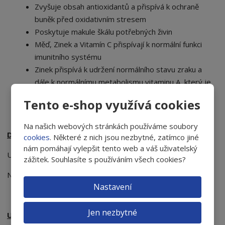
Zvyšuje obsah antioxidantů a přispívá k ochraně
buněk před oxidativním stresem
Poskytuje makule škálu potřebných živin
Měď, Zinek a Vitamín C přispívají k normální funkci
imunitního systému
Zinek přispívá k udržení normálního stavu zraku a
dále k normálnímu metabolismu vitaminu A, který je
taktéž pro zrak velmi důležitý.
Tento e-shop využívá cookies
Na našich webových stránkách používáme soubory
Dávkování a způsob použití:
cookies
. Některé z nich jsou nezbytné, zatímco jiné
nám pomáhají vylepšit tento web a váš uživatelský
Užívejte
3 gelové tobolky
během jídla každý den
zážitek. Souhlasíte s používáním všech cookies?
Nepřekračujte doporučenou denní dávku!
Nastavení
Jen nezbytné
Upozornění: