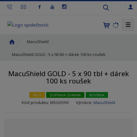
c
z
☰
Ú
MacuShield
v
o
MacuShield GOLD - 5 x 90 tbl + dárek 100 ks roušek
d
n
MacuShield GOLD - 5 x 90 tbl + dárek
í
100 ks roušek
s
t
r
AKCE
DOPRAVA ZDARMA
NOVINKA
a
K
Kód produktu:
MSG0590
Výrobce:
MacuShield
n
ó
a
d
v
ý
r