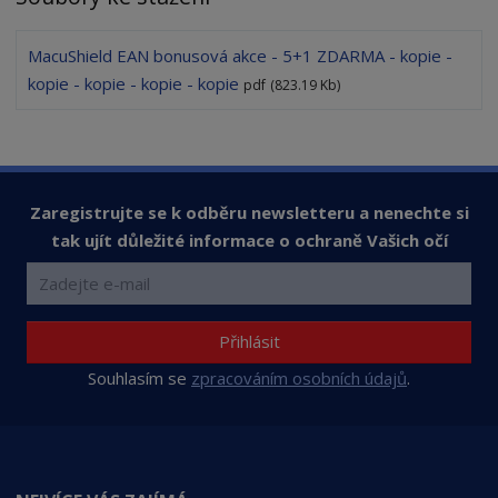
MacuShield EAN bonusová akce - 5+1 ZDARMA - kopie -
kopie - kopie - kopie - kopie
pdf
(823.19 Kb)
Zaregistrujte se k odběru newsletteru a nenechte si
tak ujít důležité informace o ochraně Vašich očí
Přihlásit
Souhlasím se
zpracováním osobních údajů
.