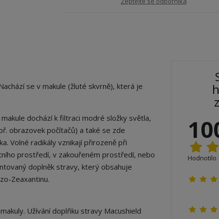
Zeptejte se odborníka
Nachází se v makule (žluté skvrně), která je
h
 makule dochází k filtraci modré složky světla,
10
apř. obrazovek počítačů) a také se zde
a. Volné radikály vznikají přirozeně při
otního prostředí, v zakouřeném prostředí, nebo
Hodnotilo 
ntovaný doplněk stravy, který obsahuje
ezo-Zeaxantinu.
makuly. Užívání doplňku stravy Macushield