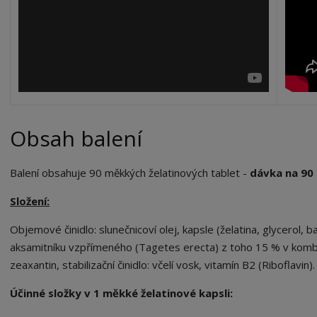
Obsah balení
Balení obsahuje 90 měkkých želatinových tablet -
dávka na 90 
Složení:
Objemové činidlo: slunečnicoví olej, kapsle (želatina, glycerol, b
aksamitníku vzpřímeného (Tagetes erecta) z toho 15 % v kombina
zeaxantin, stabilizační činidlo: včelí vosk, vitamín B2 (Riboflavin).
Účinné složky v 1 měkké želatinové kapsli: