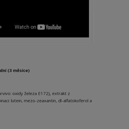
dní (3 měsíce)
arvivo: oxidy železa E172), extrakt z
ci: lutein, mezo-zeaxantin, dl-alfatokoferol a