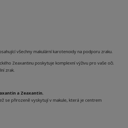
c
e
:
M
S
9
0
M
bsahující všechny makulární karotenoidy na podporu zraku.
S
9
kého Zeaxantinu poskytuje komplexní výživu pro vaše oči.
0
ní zrak.
M
S
9
0
axantin a Zeaxantin.
M
ež se přirozeně vyskytují v makule, která je centrem
S
9
0