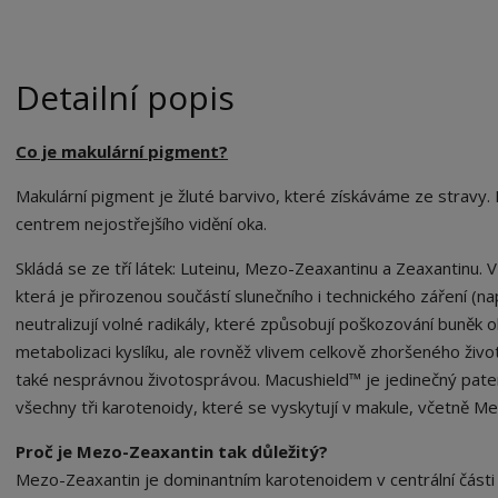
Detailní popis
Co je makulární pigment?
Makulární pigment je žluté barvivo, které získáváme ze stravy. 
centrem nejostřejšího vidění oka.
Skládá se ze tří látek: Luteinu, Mezo-Zeaxantinu a Zeaxantinu. V
která je přirozenou součástí slunečního i technického záření (n
neutralizují volné radikály, které způsobují poškozování buněk ok
metabolizaci kyslíku, ale rovněž vlivem celkově zhoršeného živ
také nesprávnou životosprávou. Macushield™ je jedinečný pate
všechny tři karotenoidy, které se vyskytují v makule, včetně M
Proč je Mezo-Zeaxantin tak důležitý?
Mezo-Zeaxantin je dominantním karotenoidem v centrální části 