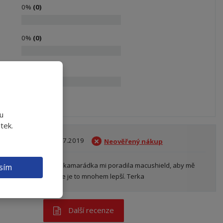
0%
(0)
0%
(0)
0%
(0)
0%
(0)
ou
tek.
19.07.2019
Neověřený nákup
ím mnoho času u PC a kamarádka mi poradila macushield, aby mě 
sím
i oči. Musím přiznat, že je to mnohem lepší. Terka
Další recenze