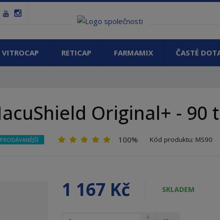
VITROCAP
RETICAP
FARMAMIX
ČASTÉ DOT
acuShield Original+ - 90 t
100%
Kód produktu:
MS90
JPRODÁVANĚJŠÍ
1 167 Kč
SKLADEM
N
Z