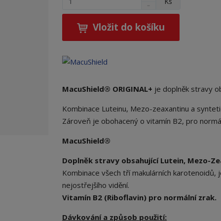
Ks
S
a
m
n
v
ě
í
ý
Vložit do košíku
n
ž
š
i
i
i
t
t
t
p
m
m
n
o
n
o
o
č
MacuShield® ORIGINAL+
je doplněk stravy o
ž
ž
e
s
s
t
Kombinace Luteinu, Mezo-zeaxantinu a syntetic
t
t
Zároveň je obohacený o vitamín B2, pro normál
v
v
í
í
MacuShield®
Doplněk stravy obsahující Lutein, Mezo-Ze
Kombinace všech tří makulárních karotenoidů, j
nejostřejšího vidění.
Vitamín B2 (Riboflavin) pro normální zrak.
Dávkování a způsob použití: