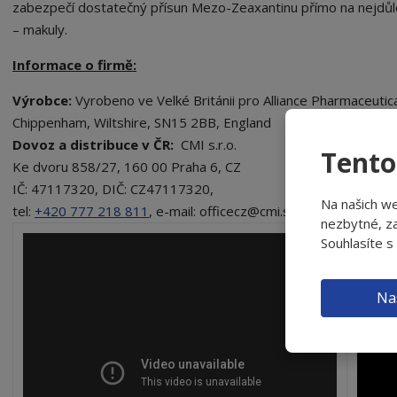
zabezpečí dostatečný přísun Mezo-Zeaxantinu přímo na nejdůleži
– makuly.
Informace o firmě:
Výrobce:
Vyrobeno ve Velké Británii pro Alliance Pharmaceutic
Chippenham, Wiltshire, SN15 2BB, England
Dovoz a distribuce v ČR:
CMI s.r.o.
Tento
Ke dvoru 858/27, 160 00 Praha 6, CZ
IČ: 47117320, DIČ: CZ47117320,
Na našich w
tel:
+420 777 218 811
, e-mail: officecz@cmi.sk, www.cmi.sk
nezbytné, za
Souhlasíte s
Na