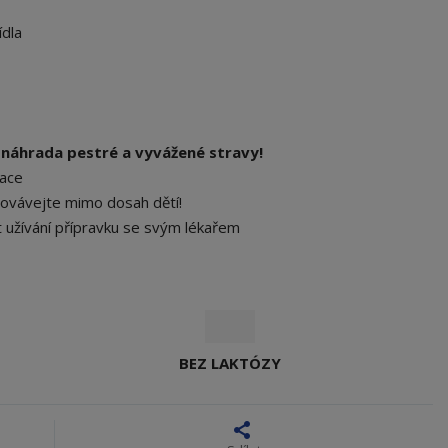
ídla
 náhrada pestré a vyvážené stravy!
kace
chovávejte mimo dosah dětí!
t užívání přípravku se svým lékařem
BEZ LAKTÓZY