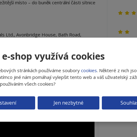
tější místo – do buněk centrální části sítnice
als Ltd., Avonbridge House, Bath Road,
 e-shop využívá cookies
ebových stránkách používáme soubory
cookies
. Některé z nich js
tímco jiné nám pomáhají vylepšit tento web a váš uživatelský záži
 používáním všech cookies?
Tereza
V práci tráv
stavení
Jen nezbytné
Souhla
tolik nebolel