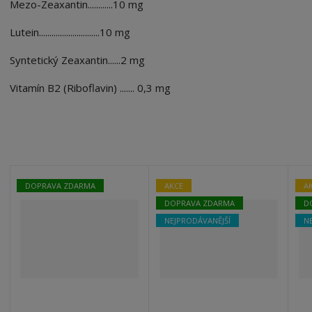
Mezo-Zeaxantin............10 mg
Lutein.............................10 mg
Syntetický Zeaxantin......2 mg
Vitamín B2 (Riboflavin) ....... 0,3 mg
DOPRAVA ZDARMA
AKCE
A
DOPRAVA ZDARMA
D
NEJPRODÁVANĚJŠÍ
N