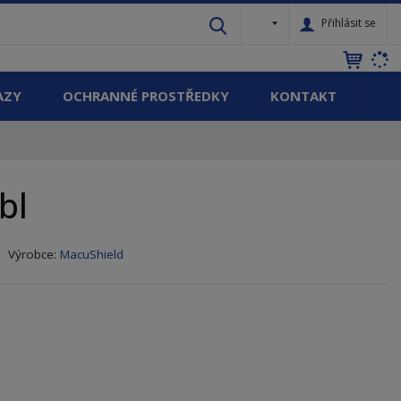
c
Přihlásit se
z
AZY
OCHRANNÉ PROSTŘEDKY
KONTAKT
bl
K
Výrobce:
MacuShield
ó
d
v
ý
r
o
b