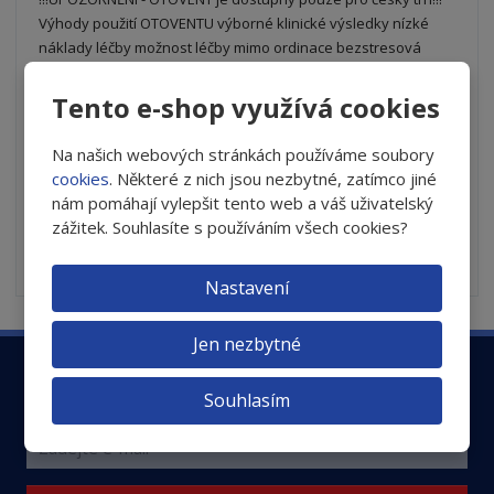
Výhody použití OTOVENTU výborné klinické výsledky nízké
náklady léčby možnost léčby mimo ordinace bezstresová
technika
599 Kč
Tento e-shop využívá cookies
S
N
Z
Ks
n
a
m
Na našich webových stránkách používáme soubory
í
v
ě
cookies
. Některé z nich jsou nezbytné, zatímco jiné
ž
ý
n
Koupit
nám pomáhají vylepšit tento web a váš uživatelský
i
š
i
zážitek. Souhlasíte s používáním všech cookies?
t
i
t
SKLADEM
m
t
p
n
m
Nastavení
o
o
n
ž
o
č
Jen nezbytné
s
ž
e
t
s
t
Zaregistrujte se k odběru newsletteru a nenechte si
v
t
Souhlasím
tak ujít důležité informace o ochraně Vašich očí
í
v
í