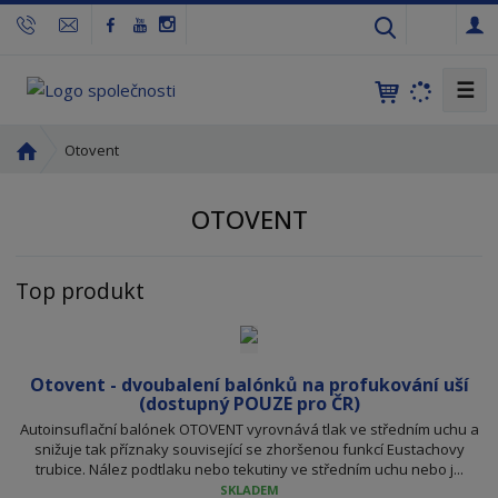
c
z
☰
Ú
Otovent
v
o
OTOVENT
d
n
í
Top produkt
s
t
r
a
Otovent - dvoubalení balónků na profukování uší
n
(dostupný POUZE pro ČR)
a
Autoinsuflační balónek OTOVENT vyrovnává tlak ve středním uchu a
snižuje tak příznaky související se zhoršenou funkcí Eustachovy
trubice. Nález podtlaku nebo tekutiny ve středním uchu nebo j...
SKLADEM