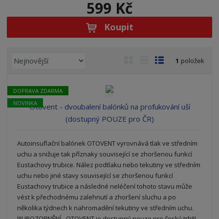
599 Kč
Koupit
Ř
O
T
Ř
1
položek
a
b
a
á
z
r
b
d
e
DOPRAVA ZDARMA
á
u
k
n
NOVINKA
Otovent - dvoubalení balónků na profukování uší
z
l
o
í
(dostupný POUZE pro ČR)
k
k
v
p
o
o
ý
r
o
Autoinsuflační balónek OTOVENT vyrovnává tlak ve středním
v
v
v
d
uchu a snižuje tak příznaky související se zhoršenou funkcí
ý
ý
ý
u
Eustachovy trubice. Nález podtlaku nebo tekutiny ve středním
v
v
p
k
uchu nebo jiné stavy související se zhoršenou funkcí
ý
ý
i
t
Eustachovy trubice a následné neléčení tohoto stavu může
p
p
s
ů
vést k přechodnému zalehnutí a zhoršení sluchu a po
i
i
několika týdnech k nahromadění tekutiny ve středním uchu.
s
s
!!!UPOZORNĚNÍ - OTOVENT je dostupný pouze pro český trh!!!