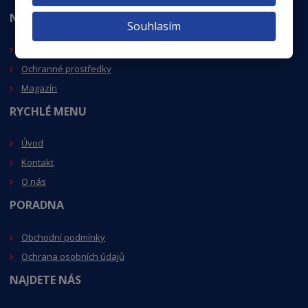
NEJVÍCE VÁS ZAJÍMÁ
Souhlasím
MacuShiel
d
Ochranné prostředky
Magazín
RYCHLÉ MENU
Úvod
Kontakt
O nás
PORADNA
Obchodní podmínky
Ochrana osobních údajů
NAJDETE NÁS