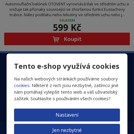
Autoinsuflační balónek OTOVENT vyrovnává tlak ve středním uchu a
snižuje tak příznaky související se zhoršenou funkcí Eustachovy
trubice. Nález podtlaku nebo tekutiny ve středním uchu nebo j...
SKLADEM
599 Kč
Koupit
Zaregistrujte se k odběru newsletteru a nenechte si
Tento e-shop využívá cookies
tak ujít důležité informace o ochraně Vašich očí
Na našich webových stránkách používáme soubory
cookies
. Některé z nich jsou nezbytné, zatímco jiné
nám pomáhají vylepšit tento web a váš uživatelský
zážitek. Souhlasíte s používáním všech cookies?
Přihlásit
Souhlasím se
zpracováním osobních údajů
.
Nastavení
Jen nezbytné