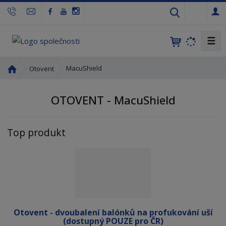
c
z
☰
Ú
MacuShield
Otovent
v
o
OTOVENT - MacuShield
d
n
í
Top produkt
s
t
r
a
n
a
Otovent - dvoubalení balónků na profukování uší
(dostupný POUZE pro ČR)