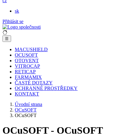
cz
sk
Přihlásit se
☰
MACUSHIELD
OCUSOFT
OTOVENT
VITROCAP
RETICAP
FARMAMIX
ČASTÉ DOTAZY
OCHRANNÉ PROSTŘEDKY
KONTAKT
Úvodní strana
OCuSOFT
OCuSOFT
OCuSOFT - OCuSOFT