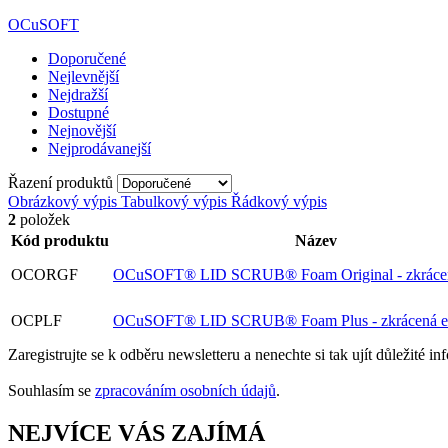
OCuSOFT
Doporučené
Nejlevnější
Nejdražší
Dostupné
Nejnovější
Nejprodávanejší
Řazení produktů
Obrázkový výpis
Tabulkový výpis
Řádkový výpis
2
položek
Kód produktu
Název
OCORGF
OCuSOFT® LID SCRUB® Foam Original - zkrácen
OCPLF
OCuSOFT® LID SCRUB® Foam Plus - zkrácená ex
Zaregistrujte se k odběru newsletteru a nenechte si tak ujít důležité 
Souhlasím se
zpracováním osobních údajů
.
NEJVÍCE VÁS ZAJÍMÁ