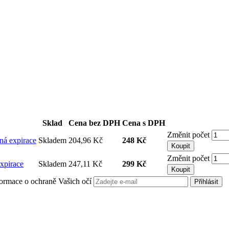
Sklad
Cena bez DPH
Cena s DPH
Změnit počet
á expirace
Skladem
204,96 Kč
248 Kč
Koupit
Změnit počet
pirace
Skladem
247,11 Kč
299 Kč
Koupit
informace o ochraně Vašich očí
Přihlásit